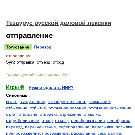
Тезаурус русской деловой лексики
отправление
Толкование
Перевод
отправление
Syn:
отправка, отъезд, отход
Тезаурус русской деловой лексики
.
2011
.
Игры ⚽
Нужно сделать НИР?
Синонимы
:
вылет
,
выступление
,
жизнедеятельность
,
засылание
,
отбывание
,
отбытие
,
откомандирование
,
откомандировывание
,
отлет
,
отплытие
,
отправка
,
отряжение
,
отсылка
,
отфутболивание
,
отход
,
отъезд
,
перебрасывание
,
переброска
,
перевод
,
перекидывание
,
переправление
,
пересылка
,
посылка
,
препровождение
,
провождение
,
рассылание
,
секограмма
,